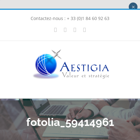
Passer
×
au
Contactez-nous : + 33 (0)1 84 60 92 63
contenu
X
LinkedIn
Instagram
Facebook
fotolia_59414961