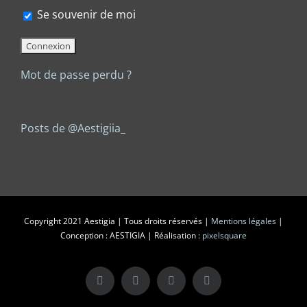
Se souvenir de moi
Mot de passe perdu ?
Posts de @Aestigiia_
Copyright 2021 Aestigia | Tous droits réservés |
Mentions légales
|
Conception : AESTIGIA | Réalisation :
pixelsquare
X
LinkedIn
Instagram
Facebook