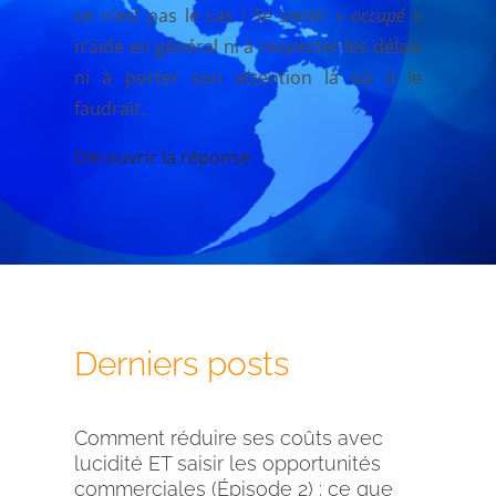
ce n’est pas le cas ! Se sentir «
occupé
»
n’aide en général ni à respecter les délais
ni à porter son attention là où il le
faudrait.
Découvrir la réponse
Derniers posts
Comment réduire ses coûts avec
lucidité ET saisir les opportunités
commerciales (Épisode 2) : ce que