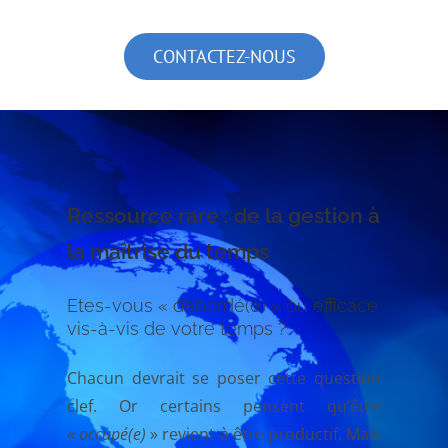
CONTACTEZ-NOUS
Ressource rare : de la gestion à
la maîtrise du temps
Etes-vous « débordé(e) » ou efficace
vis-à-vis de votre temps ?
Chacun devrait se poser cette question
clef. Or certains pensent qu’être
«
occupé(e)
» revient à être productif. Mais