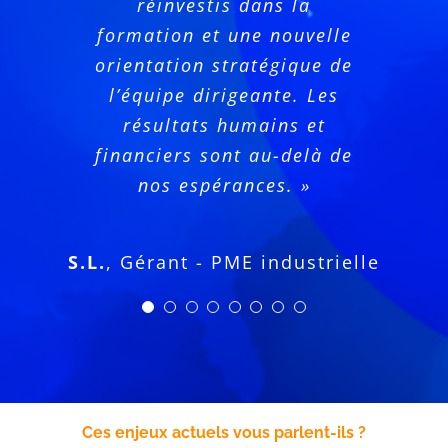
collaborateurs. C’est un
réinvestis dans la
commercial
formation et une nouvelle
très bon investissement
.
»
Valérie P
Ivan H., Directeur Général -
Directrice Générale
orientation stratégique de
Fondation - Suisse
l’équipe dirigeante. Les
LF.
Dirigeante- Grande
résultats humains et
entreprise industrielle
financiers sont au-delà de
nos espérances
.
»
S.L.
,
Gérant - PME industrielle
Ces enjeux actuels vous parlent-ils ?