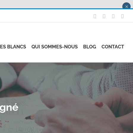
×
X
LinkedIn
Instagr
Fac
RES BLANCS
QUI SOMMES-NOUS
BLOG
CONTACT
ogné