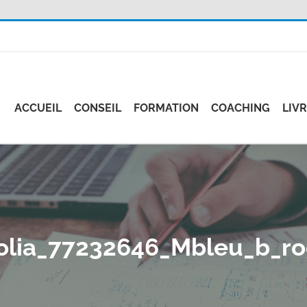
ACCUEIL
CONSEIL
FORMATION
COACHING
LIV
olia_77232646_Mbleu_b_r