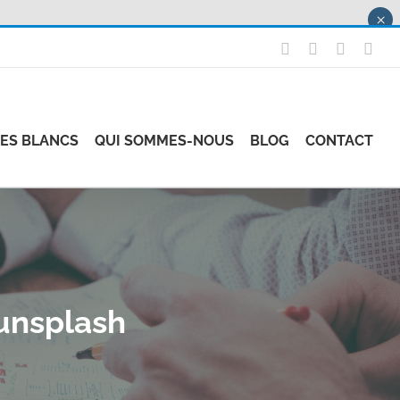
×
X
LinkedIn
Instagr
Fac
RES BLANCS
QUI SOMMES-NOUS
BLOG
CONTACT
unsplash