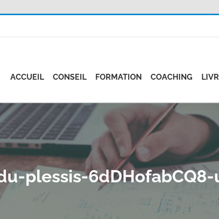
ACCUEIL
CONSEIL
FORMATION
COACHING
LIV
du-plessis-6dDHofabCQ8-