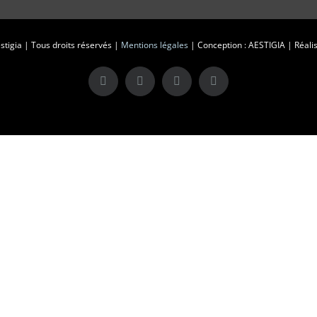
tigia | Tous droits réservés |
Mentions légales
| Conception : AESTIGIA | Réalis
X
LinkedIn
Instagram
Facebook