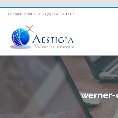
Passer
au
Contactez-nous : + 33 (0)1 84 60 92 63
contenu
werner-