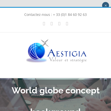
Passer
×
au
Contactez-nous : + 33 (0)1 84 60 92 63
contenu
X
LinkedIn
Instagram
Facebook
World globe concept