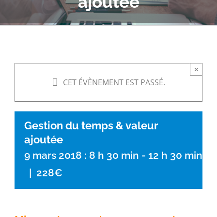
ajoutée
×
CET ÉVÈNEMENT EST PASSÉ.
Gestion du temps & valeur
ajoutée
9 mars 2018 : 8 h 30 min
-
12 h 30 min
|
228€