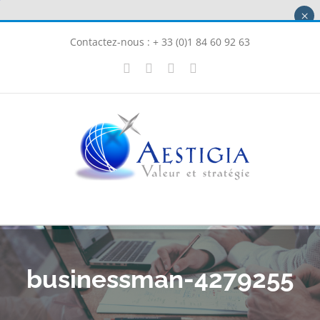
Passer
×
au
Contactez-nous : + 33 (0)1 84 60 92 63
contenu
X
LinkedIn
Instagram
Facebook
businessman-4279255