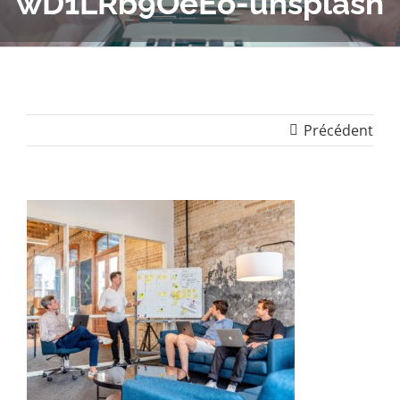
wD1LRb9OeEo-unsplash
Précédent