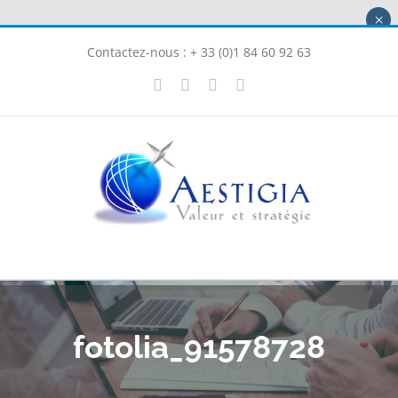
Passer
×
au
Contactez-nous : + 33 (0)1 84 60 92 63
contenu
X
LinkedIn
Instagram
Facebook
fotolia_91578728