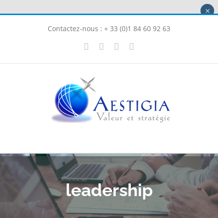
Passer
×
au
Contactez-nous : + 33 (0)1 84 60 92 63
contenu
X
LinkedIn
Instagram
Facebook
leadership