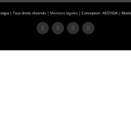
tigia | Tous droits réservés |
Mentions légales
| Conception : AESTIGIA | Réalis
X
LinkedIn
Instagram
Facebook