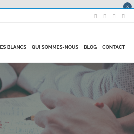
×
X
LinkedIn
Instagr
Fac
RES BLANCS
QUI SOMMES-NOUS
BLOG
CONTACT