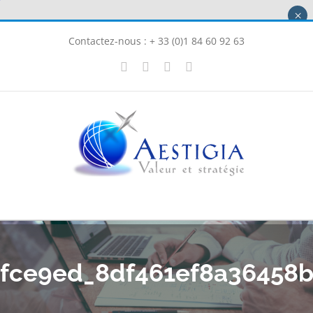
Passer
×
au
Contactez-nous : + 33 (0)1 84 60 92 63
contenu
X
LinkedIn
Instagram
Facebook
fce9ed_8df461ef8a36458b