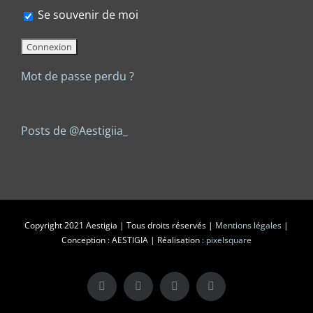
Se souvenir de moi
Mot de passe perdu ?
Posts de @Aestigiia_
Copyright 2021 Aestigia | Tous droits réservés |
Mentions légales
|
Conception : AESTIGIA | Réalisation :
pixelsquare
X
LinkedIn
Instagram
Facebook