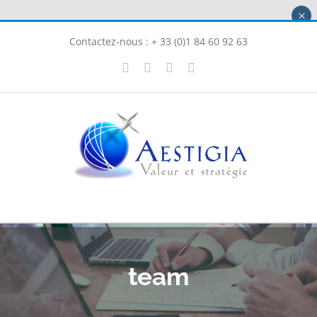
Passer
×
au
Contactez-nous : + 33 (0)1 84 60 92 63
contenu
X
LinkedIn
Instagram
Facebook
team