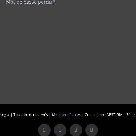
Mot de passe perdu ?
tigia | Tous droits réservés |
Mentions légales
| Conception : AESTIGIA | Réalis
X
LinkedIn
Instagram
Facebook