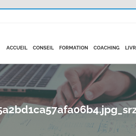
ACCUEIL
CONSEIL
FORMATION
COACHING
LIV
a2bd1ca57afa06b4.jpg_srz