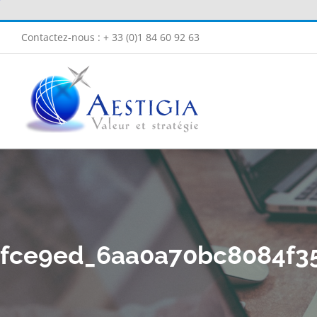
Passer
au
Contactez-nous : + 33 (0)1 84 60 92 63
contenu
fce9ed_6aa0a70bc8084f35