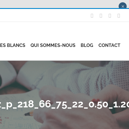
×
X
LinkedIn
Instagr
Fac
RES BLANCS
QUI SOMMES-NOUS
BLOG
CONTACT
_p_218_66_75_22_0.50_1.2