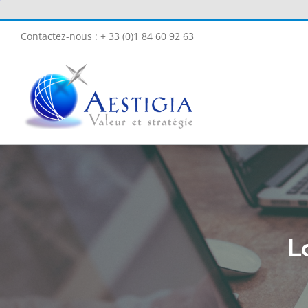
Passer
au
Contactez-nous : + 33 (0)1 84 60 92 63
contenu
L