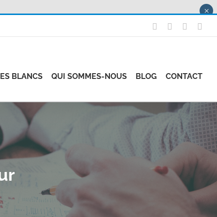
×
X
LinkedIn
Instagr
Fac
RES BLANCS
QUI SOMMES-NOUS
BLOG
CONTACT
ur