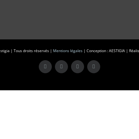
tigia | Tous droits réservés |
Mentions légales
| Conception : AESTIGIA | Réalis
X
LinkedIn
Instagram
Facebook