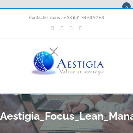
Passer
×
au
Contactez-nous : + 33 (0)1 84 60 92 63
contenu
X
LinkedIn
Instagram
Facebook
Aestigia_Focus_Lean_Man