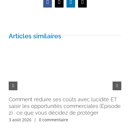
Facebook
X
LinkedIn
Email
Articles similaires
Comment réduire ses coûts avec lucidité ET
Pe
saisir les opportunités commerciales (Épisode
rém
2) : ce que vous décidez de protéger
30 
3 août 2026
|
0 commentaire