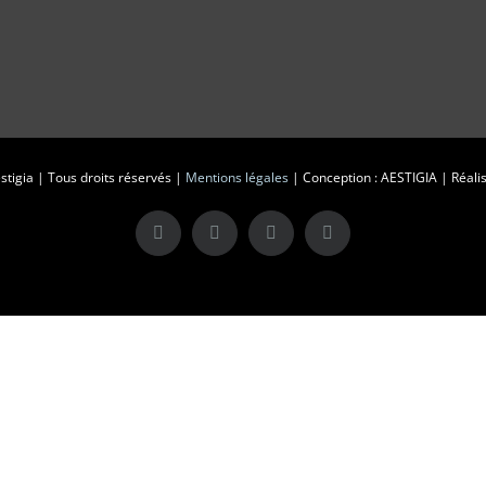
tigia | Tous droits réservés |
Mentions légales
| Conception : AESTIGIA | Réalis
X
LinkedIn
Instagram
Facebook