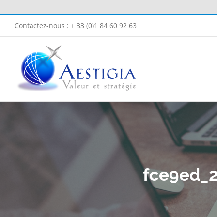
Passer
au
Contactez-nous : + 33 (0)1 84 60 92 63
contenu
fce9ed_