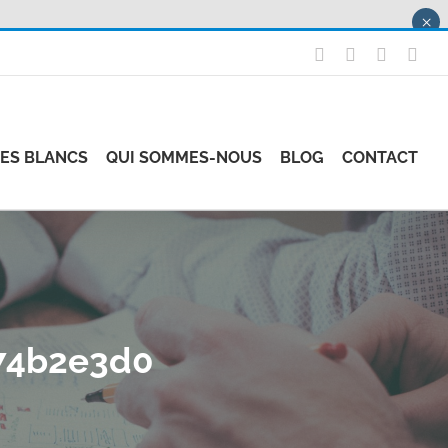
×
X
LinkedIn
Instagr
Fac
RES BLANCS
QUI SOMMES-NOUS
BLOG
CONTACT
74b2e3d0