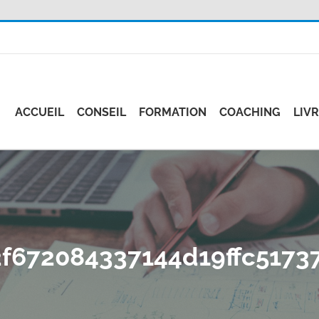
ACCUEIL
CONSEIL
FORMATION
COACHING
LIV
2f672084337144d19ffc5173