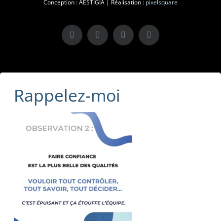
Conception : AESTIGIA | Réalisation :
pixelsquare
X
LinkedIn
Instagram
Facebook
Rappelez-moi