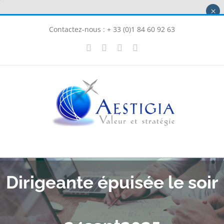
Passer
×
au
Contactez-nous : + 33 (0)1 84 60 92 63
contenu
X
LinkedIn
Instagram
Facebook
Dirigeante épuisée le soir