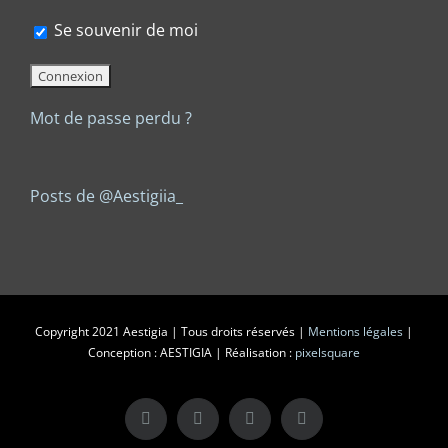
Se souvenir de moi
Mot de passe perdu ?
Posts de @Aestigiia_
Copyright 2021 Aestigia | Tous droits réservés |
Mentions légales
|
Conception : AESTIGIA | Réalisation :
pixelsquare
X
LinkedIn
Instagram
Facebook