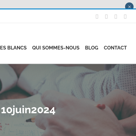
×
X
LinkedIn
Instagr
Fac
RES BLANCS
QUI SOMMES-NOUS
BLOG
CONTACT
10juin2024