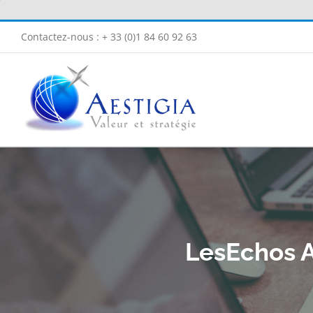
Passer
au
Contactez-nous : + 33 (0)1 84 60 92 63
contenu
LesEchos 