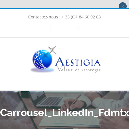
Passer
×
au
Contactez-nous : + 33 (0)1 84 60 92 63
contenu
X
LinkedIn
Instagram
Facebook
Carrousel_LinkedIn_Fdmt