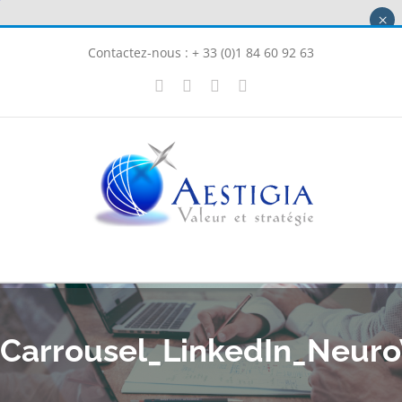
Passer
×
au
Contactez-nous : + 33 (0)1 84 60 92 63
contenu
X
LinkedIn
Instagram
Facebook
Carrousel_LinkedIn_Neur