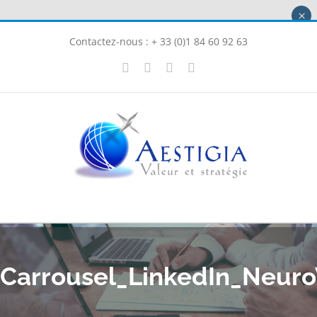
Passer
×
au
Contactez-nous : + 33 (0)1 84 60 92 63
contenu
X
LinkedIn
Instagram
Facebook
Carrousel_LinkedIn_Neur