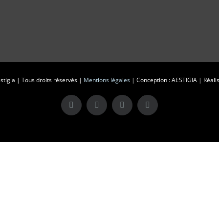
tigia | Tous droits réservés |
Mentions légales
| Conception : AESTIGIA | Réalis
X
LinkedIn
Instagram
Facebook