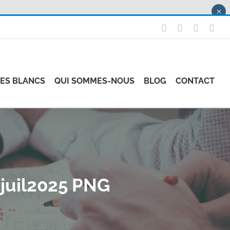
×
X
LinkedIn
Instagr
Fac
RES BLANCS
QUI SOMMES-NOUS
BLOG
CONTACT
uil2025 PNG