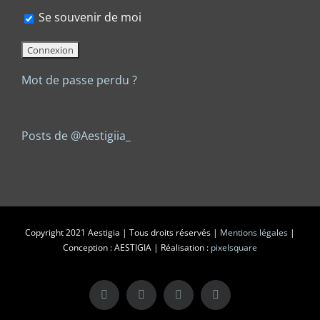
Se souvenir de moi
Mot de passe perdu ?
Posts de @Aestigiia_
Copyright 2021 Aestigia | Tous droits réservés |
Mentions légales
|
Conception : AESTIGIA | Réalisation :
pixelsquare
X
LinkedIn
Instagram
Facebook