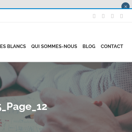
×
X
LinkedIn
Instagr
Fac
RES BLANCS
QUI SOMMES-NOUS
BLOG
CONTACT
25_Page_12