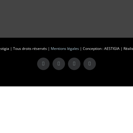
tigia | Tous droits réservés |
Mentions légales
| Conception : AESTIGIA | Réalis
X
LinkedIn
Instagram
Facebook