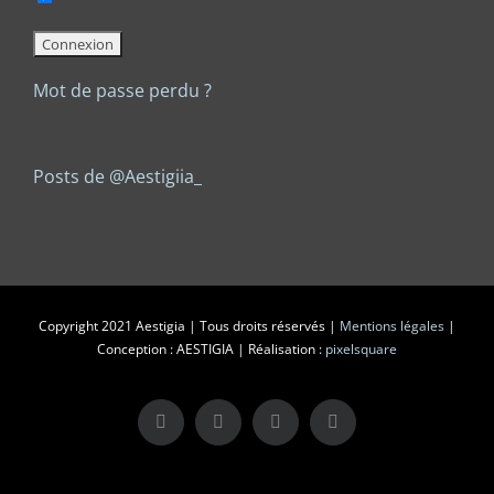
Mot de passe perdu ?
Posts de @Aestigiia_
Copyright 2021 Aestigia | Tous droits réservés |
Mentions légales
|
Conception : AESTIGIA | Réalisation :
pixelsquare
X
LinkedIn
Instagram
Facebook