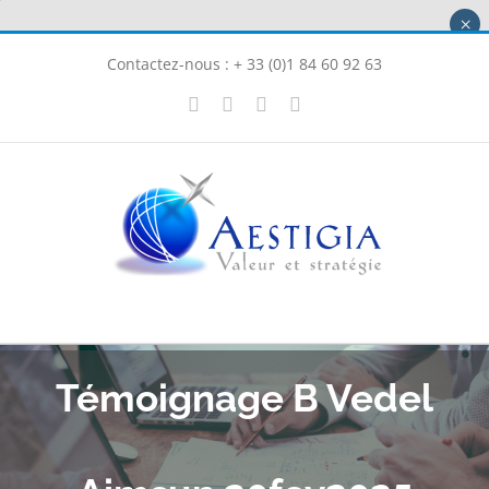
Passer
×
au
Contactez-nous : + 33 (0)1 84 60 92 63
contenu
X
LinkedIn
Instagram
Facebook
Témoignage B Vedel