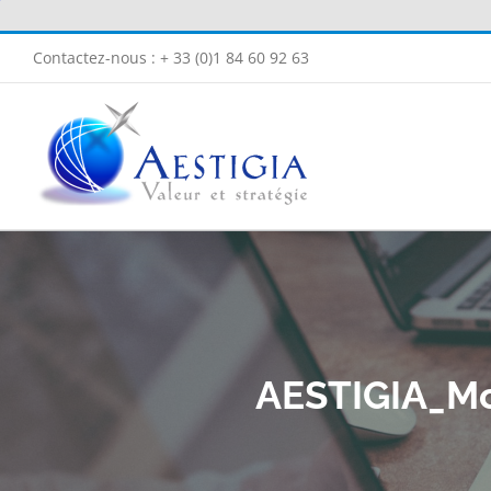
Passer
au
Contactez-nous : + 33 (0)1 84 60 92 63
contenu
AESTIGIA_M