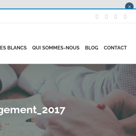
×
X
LinkedIn
Instagr
Fac
RES BLANCS
QUI SOMMES-NOUS
BLOG
CONTACT
gement_2017