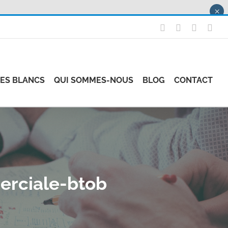
×
X
LinkedIn
Instagr
Fac
RES BLANCS
QUI SOMMES-NOUS
BLOG
CONTACT
erciale-btob