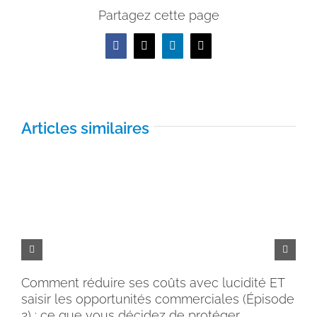
Partagez cette page
Facebook
X
LinkedIn
Email
Articles similaires
Comment réduire ses coûts avec lucidité ET
Pe
saisir les opportunités commerciales (Épisode
rém
2) : ce que vous décidez de protéger
30 