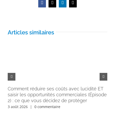
Facebook
X
LinkedIn
Email
Articles similaires
Comment réduire ses coûts avec lucidité ET
Pe
saisir les opportunités commerciales (Épisode
rém
2) : ce que vous décidez de protéger
30 
3 août 2026
|
0 commentaire