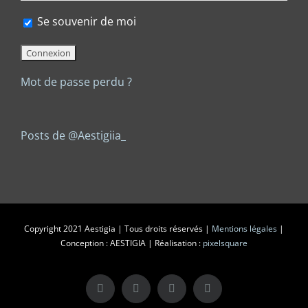
Se souvenir de moi
Mot de passe perdu ?
Posts de @Aestigiia_
Copyright 2021 Aestigia | Tous droits réservés |
Mentions légales
|
Conception : AESTIGIA | Réalisation :
pixelsquare
X
LinkedIn
Instagram
Facebook