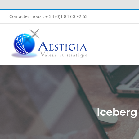
Passer
au
Contactez-nous : + 33 (0)1 84 60 92 63
contenu
Iceberg