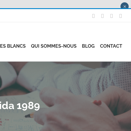
×
X
LinkedIn
Instagr
Fac
RES BLANCS
QUI SOMMES-NOUS
BLOG
CONTACT
ida 1989