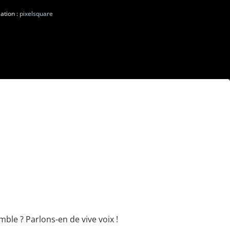
ation :
pixelsquare
ble ? Parlons-en de vive voix !