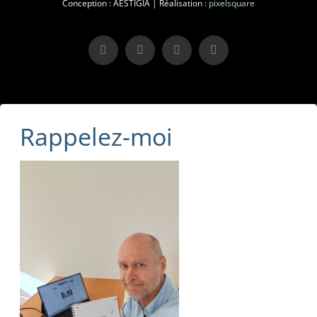
Conception : AESTIGIA | Réalisation :
pixelsquare
X
LinkedIn
Instagram
Facebook
Rappelez-moi