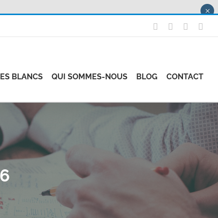
×
X
LinkedIn
Instagr
Fac
RES BLANCS
QUI SOMMES-NOUS
BLOG
CONTACT
26