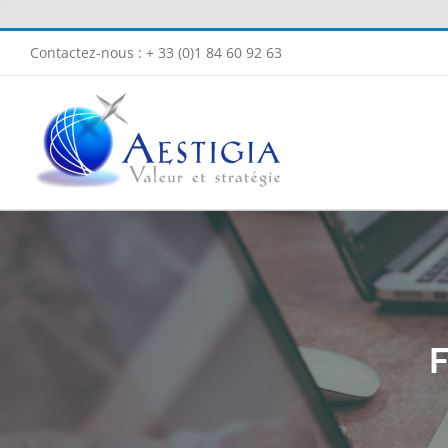
Passer
au
Contactez-nous : + 33 (0)1 84 60 92 63
contenu
F