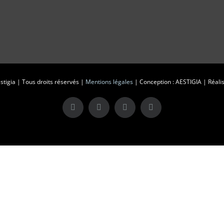
tigia | Tous droits réservés |
Mentions légales
| Conception : AESTIGIA | Réalis
X
LinkedIn
Instagram
Facebook