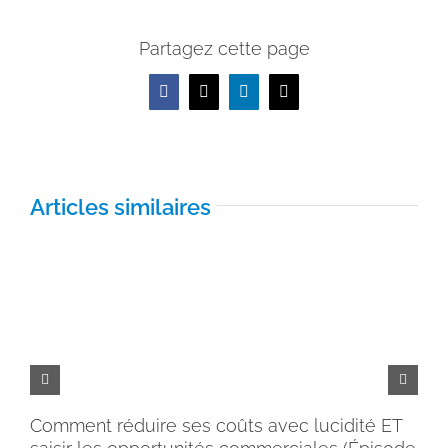
Partagez cette page
Facebook
X
LinkedIn
Email
Articles similaires
Comment réduire ses coûts avec lucidité ET
Pe