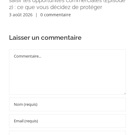
saisir les opportunités commerciales (Épisode
rém
2) : ce que vous décidez de protéger
30 
3 août 2026
|
0 commentaire
Laisser un commentaire
Commentaire