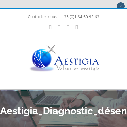
Passer
×
au
Contactez-nous : + 33 (0)1 84 60 92 63
contenu
X
LinkedIn
Instagram
Facebook
Aestigia_Diagnostic_dés