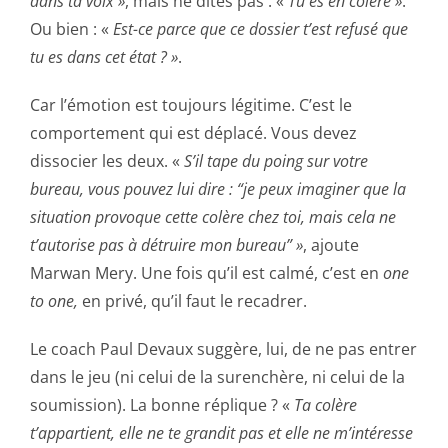
dans ta voix »
, mais ne dites pas : «
Tu es en colère »
.
Ou bien : «
Est-ce parce que ce dossier t’est refusé que
tu es dans cet état ? »
.
Car l’émotion est toujours légitime. C’est le
comportement qui est déplacé. Vous devez
dissocier les deux. «
S’il tape du poing sur votre
bureau, vous pouvez lui dire : “je peux imaginer que la
situation provoque cette colère chez toi, mais cela ne
t’autorise pas à détruire mon bureau” »
, ajoute
Marwan Mery. Une fois qu’il est calmé, c’est en
one
to one,
en privé, qu’il faut le recadrer.
Le coach Paul Devaux suggère, lui, de ne pas entrer
dans le jeu (ni celui de la surenchère, ni celui de la
soumission). La bonne réplique ? «
Ta colère
t’appartient, elle ne te grandit pas et elle ne m’intéresse