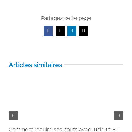
Partagez cette page
Facebook
X
LinkedIn
Email
Articles similaires
Comment réduire ses coûts avec lucidité ET
Pe