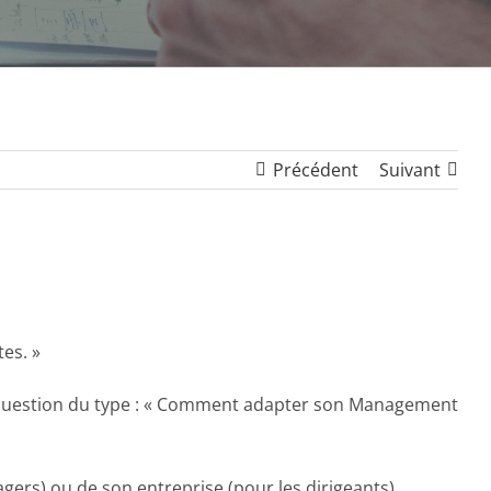
Précédent
Suivant
es. »
à la question du type : « Comment adapter son Management
ers) ou de son entreprise (pour les dirigeants)