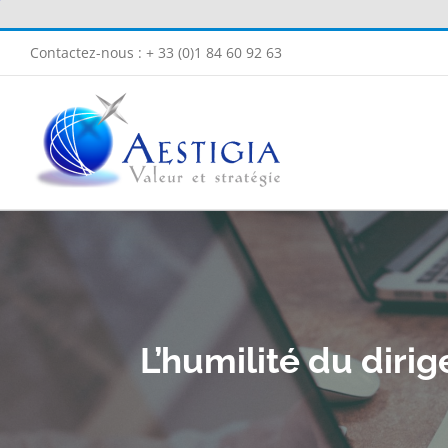
Passer
au
Contactez-nous : + 33 (0)1 84 60 92 63
contenu
L’humilité du diri