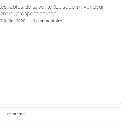
Les fables de la vente (Épisode 1) : vendeur
Co
renard, prospect corbeau
le
7 juillet 2026
|
0 commentaire
22 