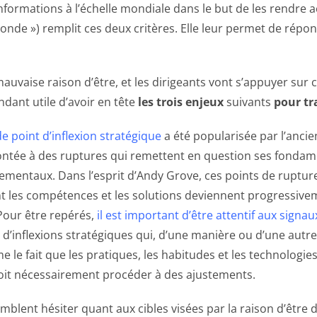
formations à l’échelle mondiale dans le but de les rendre acc
 monde ») remplit ces deux critères. Elle leur permet de répo
auvaise raison d’être, et les dirigeants vont s’appuyer sur 
ndant utile d’avoir en tête
les trois enjeux
suivants
pour tra
e point d’inflexion stratégique
a été popularisée par l’ancien
rontée à des ruptures qui remettent en question ses fondam
mentaux. Dans l’esprit d’Andy Grove, ces points de rupture 
ont les compétences et les solutions deviennent progressivem
 Pour être repérés,
il est important d’être attentif aux signau
ts d’inflexions stratégiques qui, d’une manière ou d’une autre
me le fait que les pratiques, les habitudes et les technolog
doit nécessairement procéder à des ajustements.
mblent hésiter quant aux cibles visées par la raison d’être d