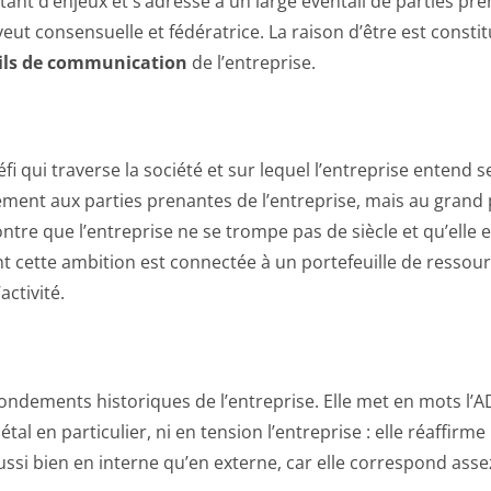
ant d’enjeux et s’adresse à un large éventail de parties p
 veut consensuelle et fédératrice. La raison d’être est consti
tils de communication
de l’entreprise.
fi qui traverse la société et sur lequel l’entreprise entend 
ment aux parties prenantes de l’entreprise, mais au grand pu
ontre que l’entreprise ne se trompe pas de siècle et qu’elle
 cette ambition est connectée à un portefeuille de ressour
ctivité.
ndements historiques de l’entreprise. Elle met en mots l’ADN 
al en particulier, ni en tension l’entreprise : elle réaffirme 
 bien en interne qu’en externe, car elle correspond assez bie