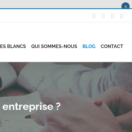
×
X
LinkedIn
Instagr
Fac
RES BLANCS
QUI SOMMES-NOUS
BLOG
CONTACT
 entreprise ?