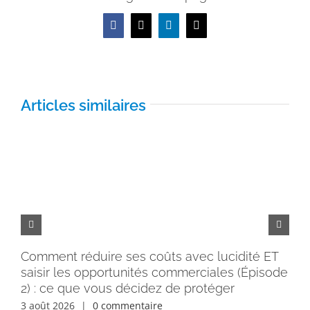
Facebook
X
LinkedIn
Email
Articles similaires
Comment réduire ses coûts avec lucidité ET
Pe
saisir les opportunités commerciales (Épisode
rém
2) : ce que vous décidez de protéger
30 
3 août 2026
|
0 commentaire