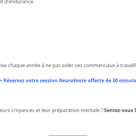
 et d’endurance.
rise chaque année à ne pas aider ses commerciaux à travaill
> Réservez votre session
NeuroVente
offerte de 30 minut
 leurs croyances et leur préparation mentale ?
Sentez-vous 
__________________