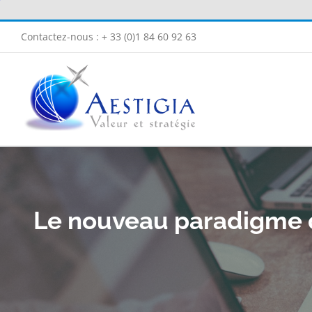
Passer
au
Contactez-nous : + 33 (0)1 84 60 92 63
contenu
Le nouveau paradigme q