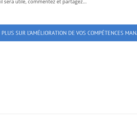
 il sera utile, commentez et partagez…
R PLUS SUR L’AMÉLIORATION DE VOS COMPÉTENCES MAN