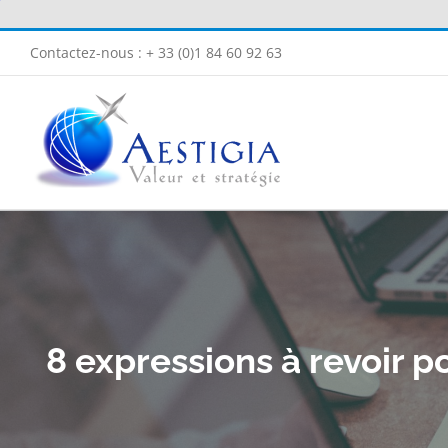
Passer
au
Contactez-nous : + 33 (0)1 84 60 92 63
contenu
8 expressions à revoir p