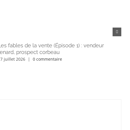
Les fables de la vente (Épisode 1) : vendeur
Co
renard, prospect corbeau
le
7 juillet 2026
|
0 commentaire
22 