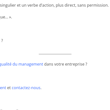
gulier et un verbe d’action, plus direct, sans permission.
 que… ».
 ?
___________________
 qualité du management
dans votre entreprise ?
ent
et
contactez-nous
.